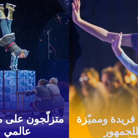
فريدة ومميّزة
متزلّجون على 
لجمهور
عالمي