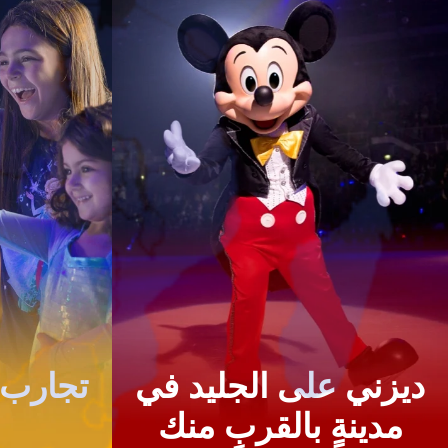
ديزني على الجليد في
تجارب 
مدينةٍ بالقربِ منك
ل