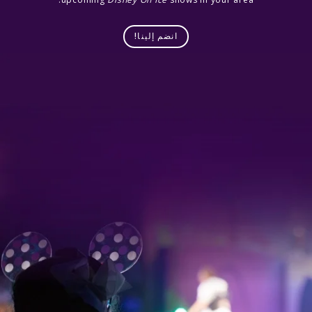
انضم إلينا!