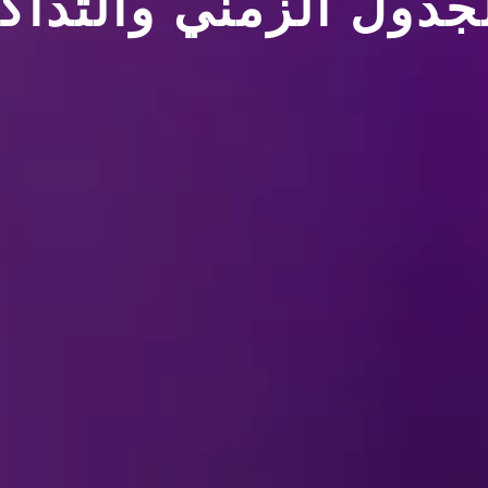
جدول الزمني والتذاك
استعراضات ديزني على الجليد.