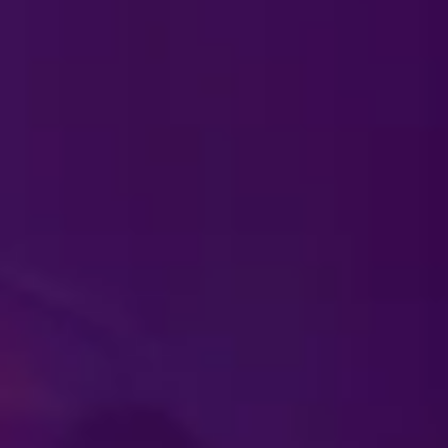
هل يمكنني شراء هدايا "ديزن
كيف يمكنني شراء التذاكر؟
ما أول عمر يتطلب حصول ال
هل تقدمون أسعارًا خاصة لتذ