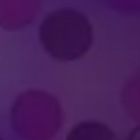
FELD ENTER
ؤديًا في استعراضات ديزني على الجليد؟