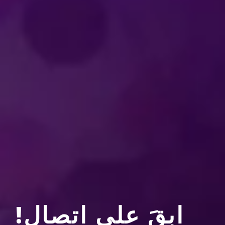
نبذة عن TAINMENT
نبذة عن فيلد إنترتاينمنت
كيف يمكنني أن أصبح فنانًا م
ابقَ على اتصال!