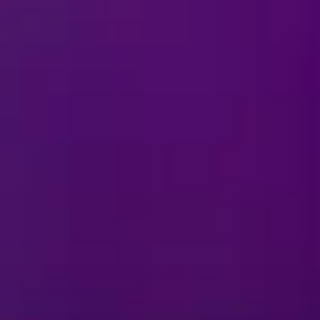
هل مسموح باستخدام الكامير
هل من السهل الوصول إلى الح
الاحتياجات الخاصة المرتبطة 
ماذا أرتدي لحضور العرض؟
هل يمكنني ارتداء زي تنكري 
لم
متى ستُقام استعراضات "ديز