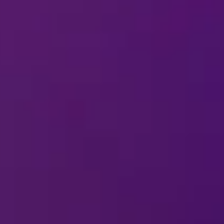
ات في الحلبة؟
لبة بالنسبة إلى الزوّار الذين يعانون من صعوبات في
بإمكانية الوصول؟
أثناء حضور الاستعراض؟
حة عن "ديزني على الجليد
ني على الجليد" في مدينتي؟