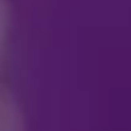
خصوص "ديزني على الجليد"؟
بخصوص بضائع "ديزني على