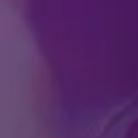
راضات؟