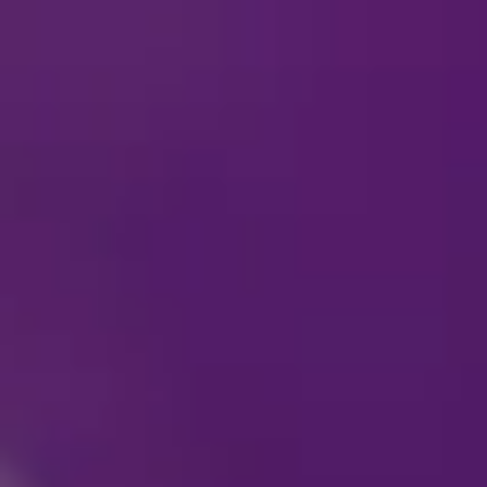
 الحركة و/أو ذوي
"