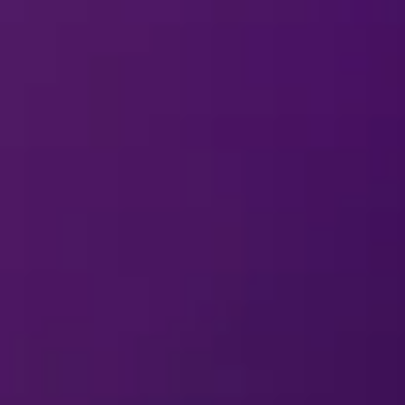
ول الاستعراضات؟
نني التواصل معها بشأن الاستفسارات أو التعليقات ب
ؤديًا في أحد استعراضات "ديزني على الجليد"؟
لمحة عن البضائع
نني التواصل معها بشأن الاستفسارات أو التعليقات 