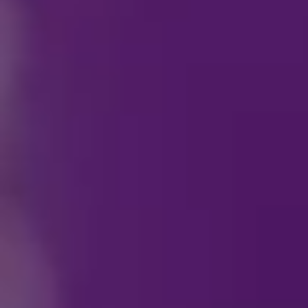
خصوص "ديزني على الجليد"؟
بخصوص بضائع "ديزني على