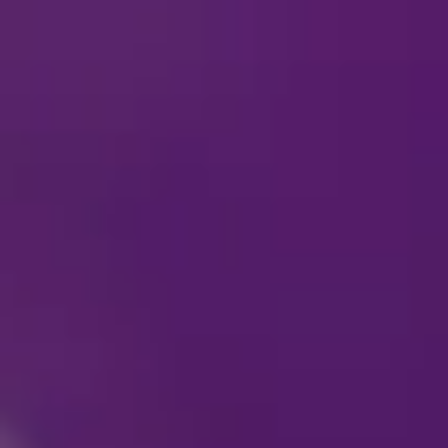
 الحركة و/أو ذوي
"