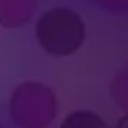
FELD ENTER
ؤديًا في استعراضات ديزني على الجليد؟