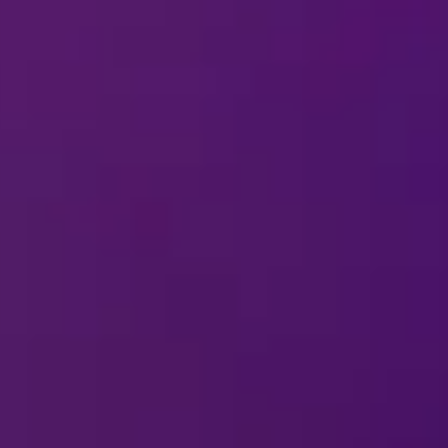
ات في الحلبة؟
لبة بالنسبة إلى الزوّار الذين يعانون من صعوبات في
بإمكانية الوصول؟
أثناء حضور الاستعراض؟
حة عن "ديزني على الجليد
ني على الجليد" في مدينتي؟