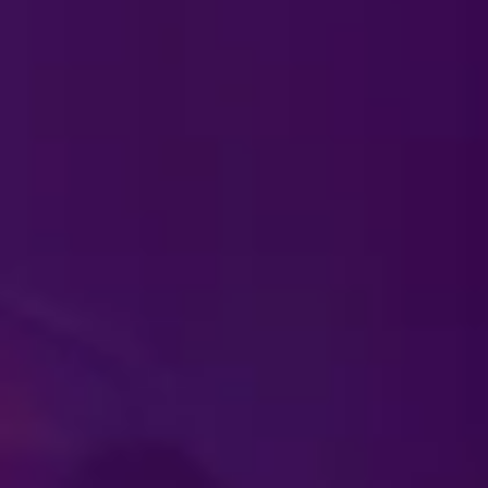
هل يمكنني شراء هدايا "ديزن
كيف يمكنني شراء التذاكر؟
ما أول عمر يتطلب حصول ال
هل تقدمون أسعارًا خاصة لتذ