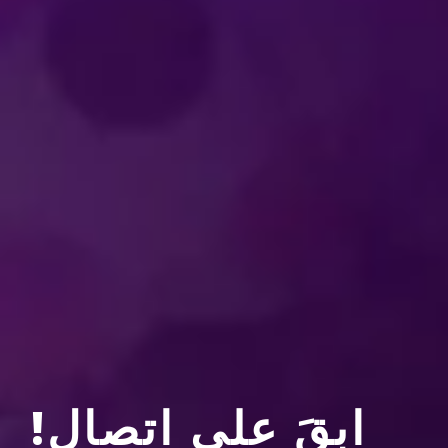
نبذة عن TAINMENT
نبذة عن فيلد إنترتاينمنت
كيف يمكنني أن أصبح فنانًا م
ابقَ على اتصال!