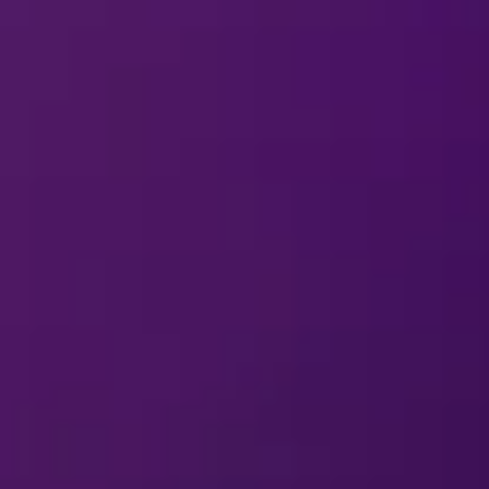
ول الاستعراضات؟
نني التواصل معها بشأن الاستفسارات أو التعليقات ب
ؤديًا في أحد استعراضات "ديزني على الجليد"؟
لمحة عن البضائع
نني التواصل معها بشأن الاستفسارات أو التعليقات 