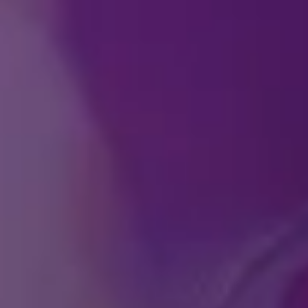
راضات؟