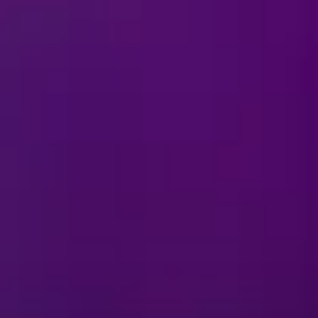
هل مسموح باستخدام الكامير
هل من السهل الوصول إلى الح
الاحتياجات الخاصة المرتبطة 
ماذا أرتدي لحضور العرض؟
هل يمكنني ارتداء زي تنكري 
لم
متى ستُقام استعراضات "ديز